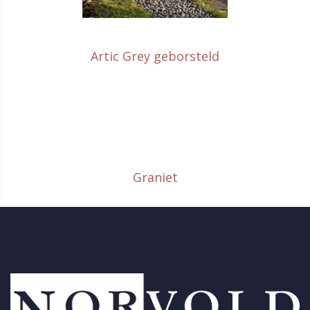
Artic Grey geborsteld
Graniet