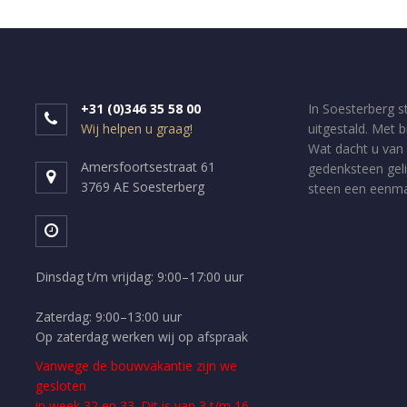
+31 (0)346 35 58 00
In Soesterberg s
Wij helpen u graag!
uitgestald. Met 
Wat dacht u van 
Amersfoortsestraat 61
gedenksteen geli
3769 AE Soesterberg
steen een eenmal
Dinsdag t/m vrijdag: 9:00–17:00 uur
Zaterdag: 9:00–13:00 uur
Op zaterdag werken wij op afspraak
Vanwege de bouwvakantie zijn we
gesloten
in week 32 en 33. Dit is van 3 t/m 16