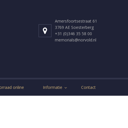
Amersfoortsestraat 61
3769 AE Soesterberg
+31 (0)346 35 58 00
memorials@norvold.nl
orraad online
Informatie
Contact