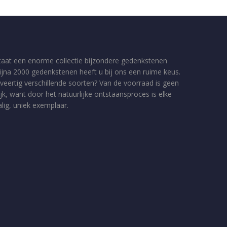
taat een enorme collectie bijzondere gedenkstenen
bijna 2000 gedenkstenen heeft u bij ons een ruime keus.
veertig verschillende soorten? Van de voorraad is geen
jk, want door het natuurlijke ontstaansproces is elke
ig, uniek exemplaar.