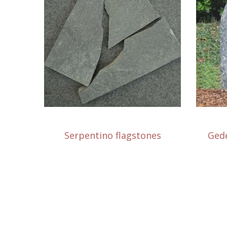
Serpentino flagstones
Gede