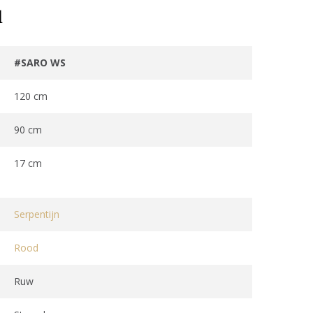
d
#SARO WS
120 cm
90 cm
17 cm
Serpentijn
Rood
Ruw