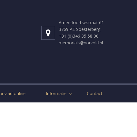
Amersfoortsestraat 61
3769 AE Soesterberg
+31 (0)346 35 58 00
memorials@norvold.nl
orraad online
Informatie
Contact