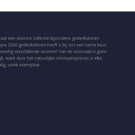
taat een enorme collectie bijzondere gedenkstenen
bijna 2000 gedenkstenen heeft u bij ons een ruime keus.
veertig verschillende soorten? Van de voorraad is geen
jk, want door het natuurlijke ontstaansproces is elke
ig, uniek exemplaar.