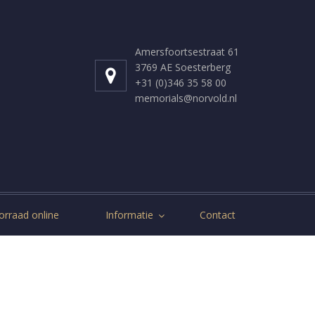
Amersfoortsestraat 61
3769 AE Soesterberg
+31 (0)346 35 58 00
memorials@norvold.nl
orraad online
Informatie
Contact