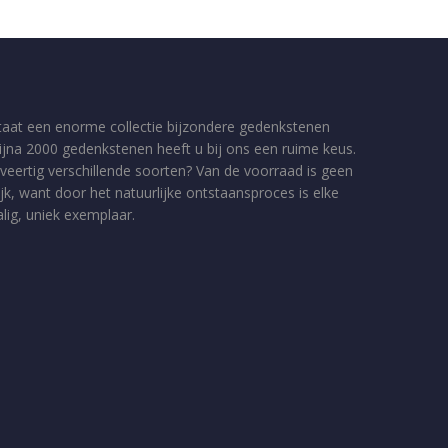
taat een enorme collectie bijzondere gedenkstenen
bijna 2000 gedenkstenen heeft u bij ons een ruime keus.
veertig verschillende soorten? Van de voorraad is geen
jk, want door het natuurlijke ontstaansproces is elke
ig, uniek exemplaar.