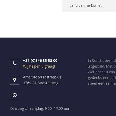
Land van herkomst:
+31 (0)346 35 58 00
In Soesterberg s
Wij helpen u graag!
uitgestald. Met 
Wat dacht u van 
Amersfoortsestraat 61
gedenksteen geli
3769 AE Soesterberg
steen een eenmal
Dinsdag t/m vrijdag: 9:00–17:00 uur