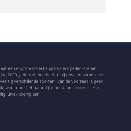
taat een enorme collectie bijzondere gedenkstenen
bijna 2000 gedenkstenen heeft u bij ons een ruime keus.
veertig verschillende soorten? Van de voorraad is geen
jk, want door het natuurlijke ontstaansproces is elke
ig, uniek exemplaar.