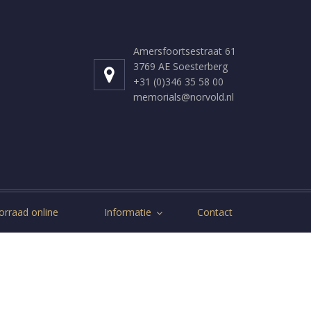
Amersfoortsestraat 61
3769 AE Soesterberg
+31 (0)346 35 58 00
memorials@norvold.nl
orraad online
Informatie
Contact