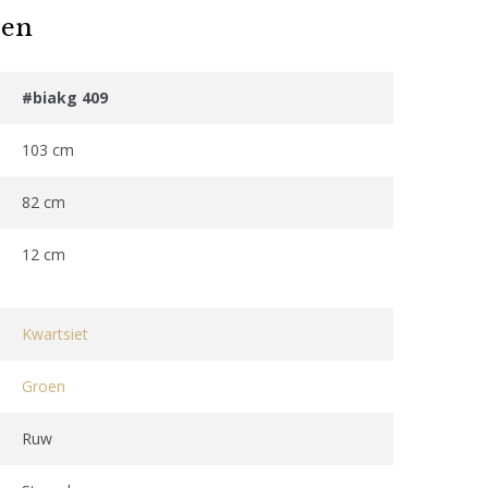
oen
#biakg 409
103 cm
82 cm
12 cm
Kwartsiet
Groen
Ruw