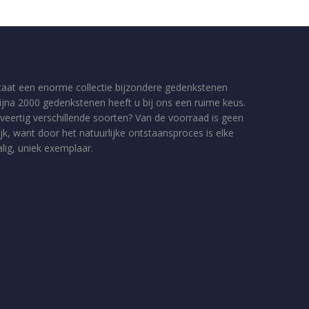
taat een enorme collectie bijzondere gedenkstenen
bijna 2000 gedenkstenen heeft u bij ons een ruime keus.
veertig verschillende soorten? Van de voorraad is geen
jk, want door het natuurlijke ontstaansproces is elke
ig, uniek exemplaar.