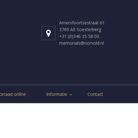
Amersfoortsestraat 61
3769 AE Soesterberg
+31 (0)346 35 58 00
memorials@norvold.nl
orraad online
Informatie
Contact