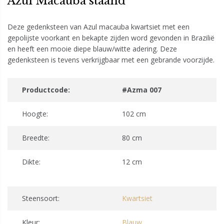
Azul Macauba staand
Deze gedenksteen van Azul macauba kwartsiet met een
gepolijste voorkant en bekapte zijden word gevonden in Brazilië
en heeft een mooie diepe blauw/witte adering. Deze
gedenksteen is tevens verkrijgbaar met een gebrande voorzijde.
Productcode:
#Azma 007
Hoogte:
102 cm
Breedte:
80 cm
Dikte:
12 cm
Steensoort:
Kwartsiet
Kleur:
Blauw