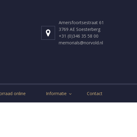
Amersfoortsestraat 61
3769 AE Soesterberg
+31 (0)346 35 58 00
memorials@norvold.nl
orraad online
Informatie
Contact