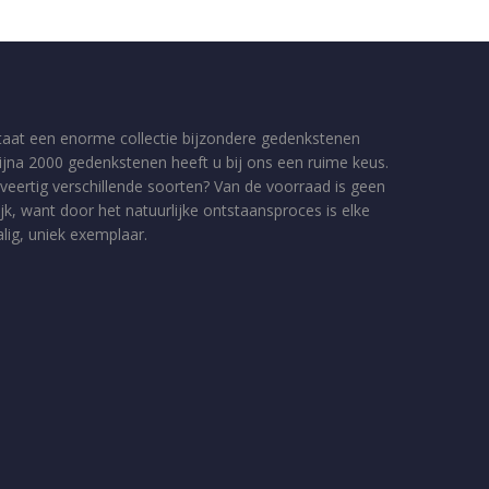
taat een enorme collectie bijzondere gedenkstenen
bijna 2000 gedenkstenen heeft u bij ons een ruime keus.
veertig verschillende soorten? Van de voorraad is geen
jk, want door het natuurlijke ontstaansproces is elke
ig, uniek exemplaar.