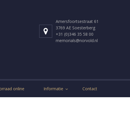
Amersfoortsestraat 61
3769 AE Soesterberg
+31 (0)346 35 58 00
memorials@norvold.nl
orraad online
Informatie
Contact