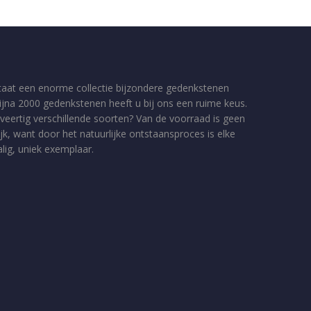
taat een enorme collectie bijzondere gedenkstenen
bijna 2000 gedenkstenen heeft u bij ons een ruime keus.
veertig verschillende soorten? Van de voorraad is geen
jk, want door het natuurlijke ontstaansproces is elke
ig, uniek exemplaar.