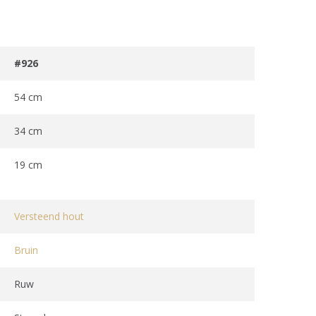
#926
54 cm
34 cm
19 cm
Versteend hout
Bruin
Ruw