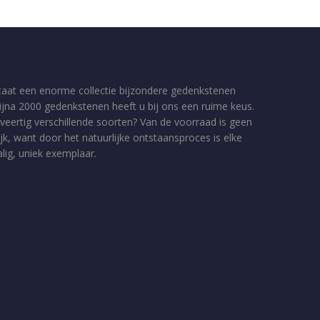
taat een enorme collectie bijzondere gedenkstenen
bijna 2000 gedenkstenen heeft u bij ons een ruime keus.
veertig verschillende soorten? Van de voorraad is geen
jk, want door het natuurlijke ontstaansproces is elke
ig, uniek exemplaar.