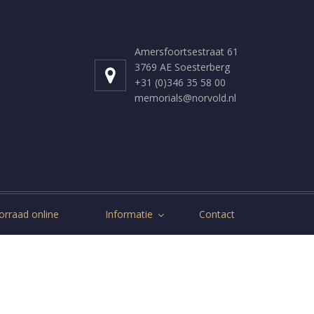
Amersfoortsestraat 61
3769 AE Soesterberg
+31 (0)346 35 58 00
memorials@norvold.nl
orraad online
Informatie
Contact