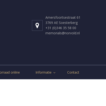
Amersfoortsestraat 61
3769 AE Soesterberg
+31 (0)346 35 58 00
memorials@norvold.nl
orraad online
Informatie
Contact