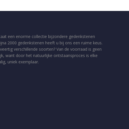
taat een enorme collectie bijzondere gedenkstenen
bijna 2000 gedenkstenen heeft u bij ons een ruime keus.
veertig verschillende soorten? Van de voorraad is geen
jk, want door het natuurlijke ontstaansproces is elke
ig, uniek exemplaar.