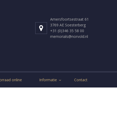
Amersfoortsestraat 61
3769 AE Soesterberg
+31 (0)346 35 58 00
memorials@norvold.nl
orraad online
Informatie
Contact